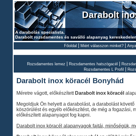
Darabolt in
A darabolás specialista.
Darabolt rozsdamentes és saválló alapanyag kereskedele
|
|
Főoldal
Miért válasszon minket?
Anya
|
|
Rozsdamentes lemez
Rozsdamentes hatszögacél
Rozsdam
|
Rozsdamentes L Profil
Roz
Darabolt inox köracél Bonyhád
Méretre vágott, előkészített
Darabolt inox köracél
alapa
Megoldjuk Ön helyett a darabolást, a darabolást követő 
köszörülést és egyéb előkészítést, de még a fogazási, m
előkészített alapanyagot fog kapni.
Darabolt inox köracél alapanyagok fajtái, minőségük, 