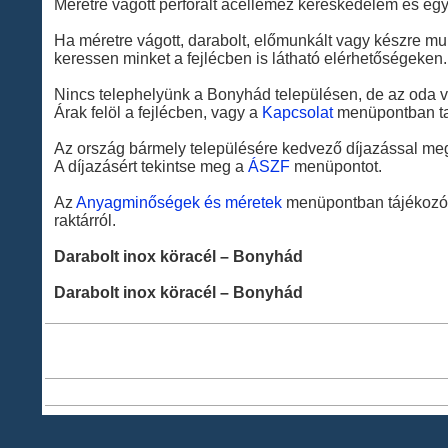
Méretre vágott perforált acéllemez kereskedelem és eg
Ha méretre vágott, darabolt, előmunkált vagy készre m
keressen minket a fejlécben is látható elérhetőségeken.
Nincs telephelyünk a Bonyhád településen, de az oda va
Árak felöl a fejlécben, vagy a
Kapcsolat
menüpontban tal
Az ország bármely településére kedvező díjazással meg 
A díjazásért tekintse meg a
ÁSZF
menüpontot.
Az
Anyagminőségek és méretek
menüpontban tájékozód
raktárról.
Darabolt inox köracél – Bonyhád
Darabolt inox köracél – Bonyhád