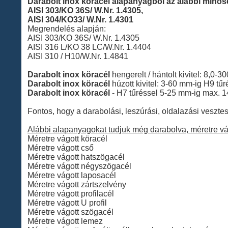
Darabolt inox köracél alapanyagból az alábbi minősé
AISI 303/KO 36S/ W.Nr. 1.4305,
AISI 304/KO33/ W.Nr. 1.4301
Megrendelés alapján:
AISI 303/KO 36S/ W.Nr. 1.4305
AISI 316 L/KO 38 LC/W.Nr. 1.4404
AISI 310 / H10/W.Nr. 1.4841
Darabolt inox köracél
hengerelt / hántolt kivitel: 8,0-
Darabolt inox köracél
húzott kivitel: 3-60 mm-ig H9 tűr
Darabolt inox köracél
- H7 tűréssel 5-25 mm-ig max.
Fontos, hogy a darabolási, leszúrási, oldalazási veszte
Alábbi alapanyagokat tudjuk még darabolva, méretre vág
Méretre vágott köracél
Méretre vágott cső
Méretre vágott hatszögacél
Méretre vágott négyszögacél
Méretre vágott laposacél
Méretre vágott zártszelvény
Méretre vágott profilacél
Méretre vágott U profil
Méretre vágott szögacél
Méretre vágott lemez