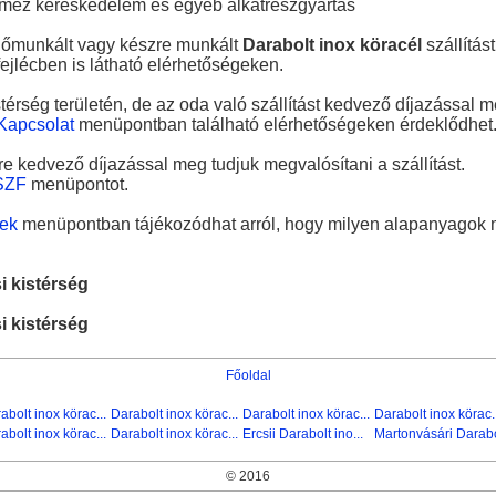
lemez kereskedelem és egyéb alkatrészgyártás
előmunkált vagy készre munkált
Darabolt inox köracél
szállítás
fejlécben is látható elérhetőségeken.
térség területén, de az oda való szállítást kedvező díjazással m
Kapcsolat
menüpontban található elérhetőségeken érdeklődhet
e kedvező díjazással meg tudjuk megvalósítani a szállítást.
SZF
menüpontot.
ek
menüpontban tájékozódhat arról, hogy milyen alapanyagok m
i kistérség
i kistérség
Főoldal
abolt inox körac...
Darabolt inox körac...
Darabolt inox körac...
Darabolt inox körac..
abolt inox körac...
Darabolt inox körac...
Ercsii Darabolt ino...
Martonvásári Darabo
© 2016