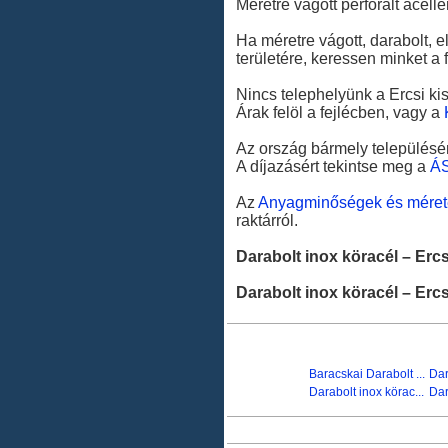
Méretre vágott perforált acél
Ha méretre vágott, darabolt, 
területére, keressen minket a 
Nincs telephelyünk a Ercsi kis
Árak felöl a fejlécben, vagy a
Az ország bármely településér
A díjazásért tekintse meg a
Á
Az
Anyagminőségek és méret
raktárról.
Darabolt inox köracél – Ercs
Darabolt inox köracél – Ercs
Baracskai Darabolt ...
Dar
Darabolt inox körac...
Dar