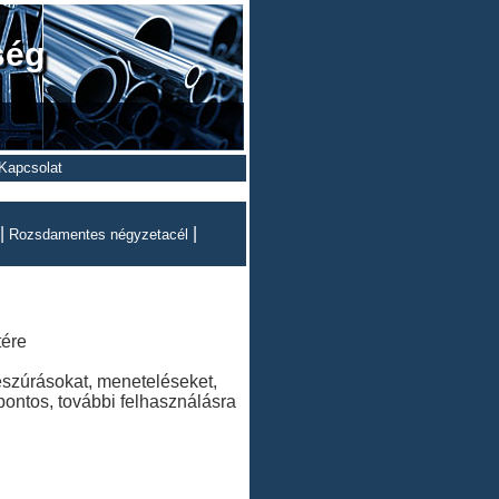
ség
Kapcsolat
|
|
Rozsdamentes négyzetacél
tére
beszúrásokat, meneteléseket,
pontos, további felhasználásra