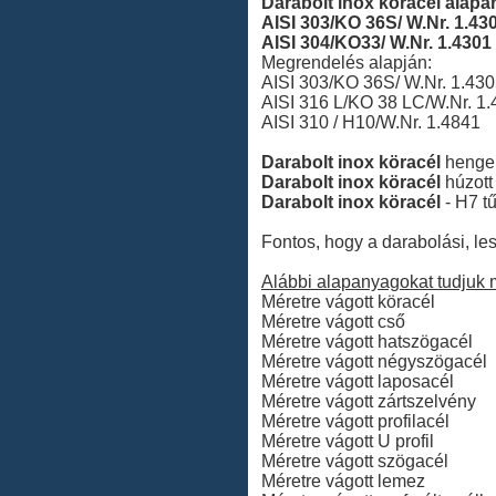
Darabolt inox köracél alapa
AISI 303/KO 36S/ W.Nr. 1.430
AISI 304/KO33/ W.Nr. 1.4301
Megrendelés alapján:
AISI 303/KO 36S/ W.Nr. 1.43
AISI 316 L/KO 38 LC/W.Nr. 1
AISI 310 / H10/W.Nr. 1.4841
Darabolt inox köracél
hengere
Darabolt inox köracél
húzott 
Darabolt inox köracél
- H7 t
Fontos, hogy a darabolási, le
Alábbi alapanyagokat tudjuk m
Méretre vágott köracél
Méretre vágott cső
Méretre vágott hatszögacél
Méretre vágott négyszögacél
Méretre vágott laposacél
Méretre vágott zártszelvény
Méretre vágott profilacél
Méretre vágott U profil
Méretre vágott szögacél
Méretre vágott lemez