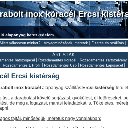
rabolt inox köracél Ercsi kistér
lló alapanyag kereskedelem.
|
|
|
Miért válasszon minket?
Anyagminőségek, méretek
Fizetés és szállítás
ÁRLISTÁK:
|
|
amentes hatszögacél
Rozsdamentes köracél
Rozsdamentes zártszelvény
|
|
|
Rozsdamentes L Profil
Rozsdamentes Cső
Rozsdamentes Laposacél
cél Ercsi kistérség
rabolt inox köracél
alapanyag szállítás
Ercsi kistérség
terüle
ást, a darabolást követő sorjázást, gyökölést, él letöréseket, 
tést, de még a fogazási, marási feladatokat is. Tökéletes, méret
apni.
yagok fajtái, minőségük, méretük nagy vonalakban: