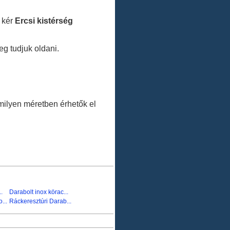
t kér
Ercsi kistérség
eg tudjuk oldani.
.
ilyen méretben érhetők el
.
Darabolt inox körac...
...
Ráckeresztúri Darab...