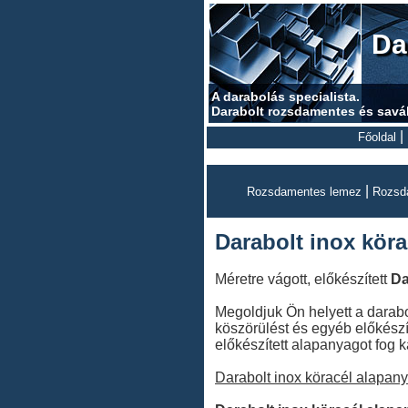
Da
A darabolás specialista.
Darabolt rozsdamentes és savá
|
Főoldal
|
Rozsdamentes lemez
Rozsd
Darabolt inox köra
Méretre vágott, előkészített
Da
Megoldjuk Ön helyett a darabol
köszörülést és egyéb előkészí
előkészített alapanyagot fog k
Darabolt inox köracél alapan