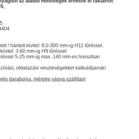
nyagból az alábbi minőségek érhetők el raktárról:
5,
05
.4404
lt / hántolt kivitel: 8,0-300 mm-ig H11 tűréssel.
kivitel: 3-60 mm-ig H9 tűréssel
űréssel 5-25 mm-ig max. 140 mm-es hosszban
szúrási, oldalazási veszteségekkel kalkuláljanak!
ég darabolva, méretre vágva szállítani