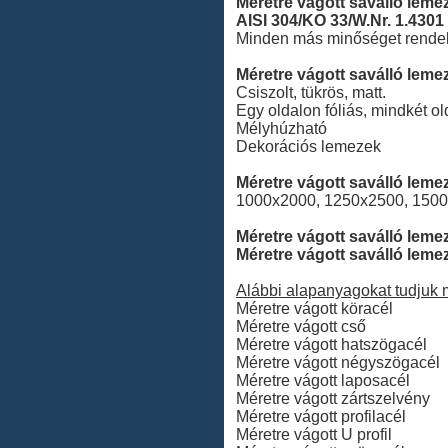
Méretre vágott saválló leme
AISI 304/KO 33/W.Nr. 1.430
Minden más minőséget rendelé
Méretre vágott saválló lemez 
Csiszolt, tükrös, matt.
Egy oldalon fóliás, mindkét olda
Mélyhúzható
Dekorációs lemezek
Méretre vágott saválló lem
1000x2000, 1250x2500, 150
Méretre vágott saválló leme
Méretre vágott saválló leme
Alábbi alapanyagokat tudjuk m
Méretre vágott köracél
Méretre vágott cső
Méretre vágott hatszögacél
Méretre vágott négyszögacél
Méretre vágott laposacél
Méretre vágott zártszelvény
Méretre vágott profilacél
Méretre vágott U profil