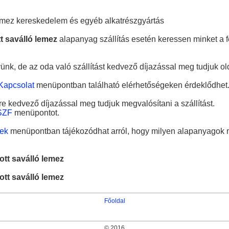
lemez kereskedelem és egyéb alkatrészgyártás
 saválló lemez
alapanyag szállítás esetén keressen minket a fe
k, de az oda való szállítást kedvező díjazással meg tudjuk ol
Kapcsolat
menüpontban található elérhetőségeken érdeklődhet
e kedvező díjazással meg tudjuk megvalósítani a szállítást.
SZF
menüpontot.
ek
menüpontban tájékozódhat arról, hogy milyen alapanyagok m
tt saválló lemez
tt saválló lemez
Főoldal
© 2016