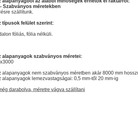
z alapanyagból az alábbi minőségek érhetők el raktárról:
1 - Szabványos méretekben
sre szállítunk.
típusok felület szerint:
lon fóliás, fólia nélküli.
ez alapanyagok szabványos méretei:
0x3000
z
alapanyagok nem szabványos méretben akár 8000 mm hosszú
z
alapanyagok lemezvastagságai: 0,5 mm-től 20 mm-ig
ég darabolva, méretre vágva szállítani