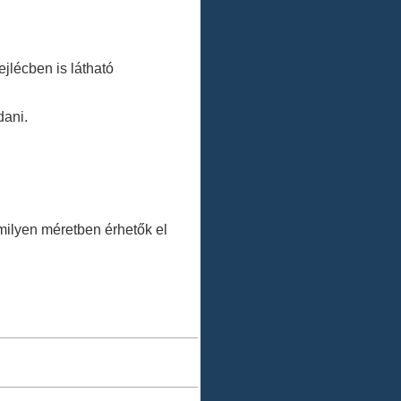
jlécben is látható
dani.
.
ilyen méretben érhetők el