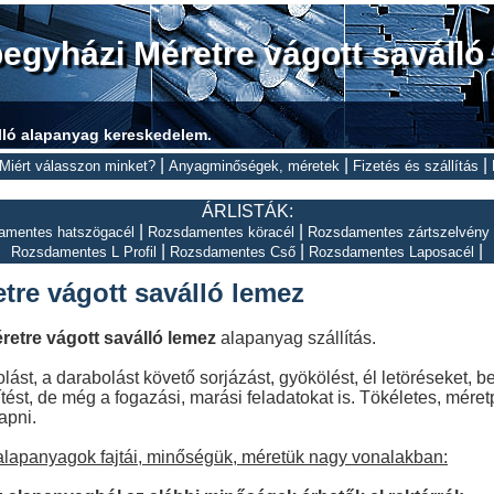
gyházi Méretre vágott saválló
lló alapanyag kereskedelem.
|
|
|
Miért válasszon minket?
Anyagminőségek, méretek
Fizetés és szállítás
ÁRLISTÁK:
|
|
amentes hatszögacél
Rozsdamentes köracél
Rozsdamentes zártszelvény
|
|
|
Rozsdamentes L Profil
Rozsdamentes Cső
Rozsdamentes Laposacél
re vágott saválló lemez
retre vágott saválló lemez
alapanyag szállítás.
ást, a darabolást követő sorjázást, gyökölést, él letöréseket, 
tést, de még a fogazási, marási feladatokat is. Tökéletes, méret
apni.
 alapanyagok fajtái, minőségük, méretük nagy vonalakban: