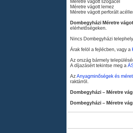
Méretre vágott szögacél
Méretre vágott lemez
Méretre vágott perforált acél
Dombegyházi Méretre vágott
elérhetőségeken.
Nincs Dombegyházi telephelyün
Árak felöl a fejlécben, vagy a
Az ország bármely településér
A díjazásért tekintse meg a
Á
Az
Anyagminőségek és méret
raktárról.
Dombegyházi – Méretre vágo
Dombegyházi – Méretre vágo