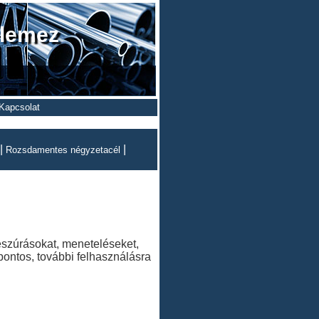
 lemez
Kapcsolat
|
|
Rozsdamentes négyzetacél
beszúrásokat, meneteléseket,
pontos, további felhasználásra