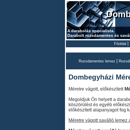
Dombe
A darabolás specialista.
Darabolt rozsdamentes és savá
|
Főoldal
|
Rozsdamentes lemez
Rozsd
Dombegyházi Méret
Méretre vágott, előkészített
Mé
Megoldjuk Ön helyett a darabol
köszörülést és egyéb előkészí
előkészített alapanyagot fog k
Méretre vágott saválló lemez