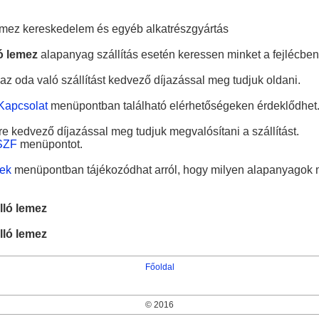
lemez kereskedelem és egyéb alkatrészgyártás
ó lemez
alapanyag szállítás esetén keressen minket a fejlécben
az oda való szállítást kedvező díjazással meg tudjuk oldani.
Kapcsolat
menüpontban található elérhetőségeken érdeklődhet
e kedvező díjazással meg tudjuk megvalósítani a szállítást.
SZF
menüpontot.
ek
menüpontban tájékozódhat arról, hogy milyen alapanyagok m
lló lemez
lló lemez
Főoldal
© 2016