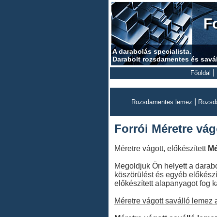
F
A darabolás specialista.
Darabolt rozsdamentes és savá
|
Főoldal
|
Rozsdamentes lemez
Rozsd
Forrói Méretre vág
Méretre vágott, előkészített
Mé
Megoldjuk Ön helyett a darabol
köszörülést és egyéb előkészí
előkészített alapanyagot fog k
Méretre vágott saválló lemez