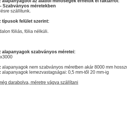
z alapanyagból az alábbi minőségek érhetők el raktárról:
1 - Szabványos méretekben
sre szállítunk.
típusok felület szerint:
lon fóliás, fólia nélküli.
ez alapanyagok szabványos méretei:
0x3000
z
alapanyagok nem szabványos méretben akár 8000 mm hosszú
z
alapanyagok lemezvastagságai: 0,5 mm-től 20 mm-ig
ég darabolva, méretre vágva szállítani