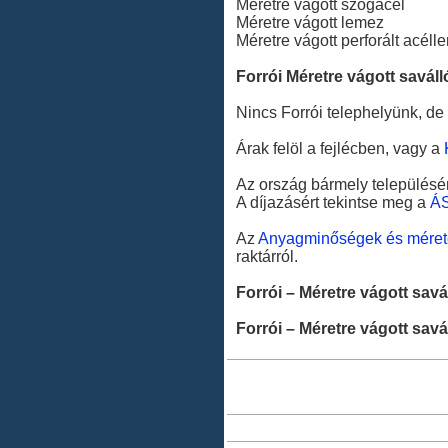
Méretre vágott szögacél
Méretre vágott lemez
Méretre vágott perforált acél
Forrói Méretre vágott saváll
Nincs Forrói telephelyünk, de 
Árak felöl a fejlécben, vagy a
Az ország bármely településér
A díjazásért tekintse meg a
Á
Az
Anyagminőségek és méret
raktárról.
Forrói – Méretre vágott savá
Forrói – Méretre vágott savá