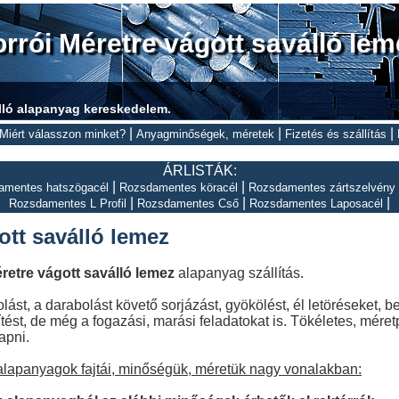
orrói Méretre vágott saválló lem
lló alapanyag kereskedelem.
|
|
|
Miért válasszon minket?
Anyagminőségek, méretek
Fizetés és szállítás
ÁRLISTÁK:
|
|
amentes hatszögacél
Rozsdamentes köracél
Rozsdamentes zártszelvény
|
|
|
Rozsdamentes L Profil
Rozsdamentes Cső
Rozsdamentes Laposacél
ott saválló lemez
retre vágott saválló lemez
alapanyag szállítás.
ást, a darabolást követő sorjázást, gyökölést, él letöréseket, 
tést, de még a fogazási, marási feladatokat is. Tökéletes, méret
apni.
 alapanyagok fajtái, minőségük, méretük nagy vonalakban: