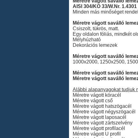
Méretre vágott saválló leme
AISI 304/KO 33/W.Nr. 1.430
Minden más minőséget rendelé
Méretre vágott saválló lemez 
Csiszolt, tükrös, matt.
Egy oldalon fóliás, mindkét olda
Mélyhúzható
Dekorációs lemezek
Méretre vágott saválló lem
1000x2000, 1250x2500, 150
Méretre vágott saválló leme
Méretre vágott saválló leme
Alábbi alapanyagokat tudjuk m
Méretre vágott köracél
Méretre vágott cső
Méretre vágott hatszögacél
Méretre vágott négyszögacél
Méretre vágott laposacél
Méretre vágott zártszelvény
Méretre vágott profilacél
Méretre vágott U profil