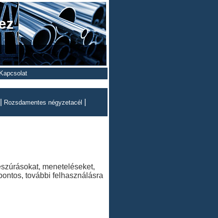
ez
Kapcsolat
|
|
Rozsdamentes négyzetacél
beszúrásokat, meneteléseket,
pontos, további felhasználásra