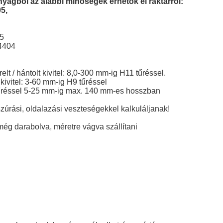
nyagból az alábbi minőségek érhetők el raktárról:
5,
05
.4404
lt / hántolt kivitel: 8,0-300 mm-ig H11 tűréssel.
kivitel: 3-60 mm-ig H9 tűréssel
űréssel 5-25 mm-ig max. 140 mm-es hosszban
szúrási, oldalazási veszteségekkel kalkuláljanak!
ég darabolva, méretre vágva szállítani