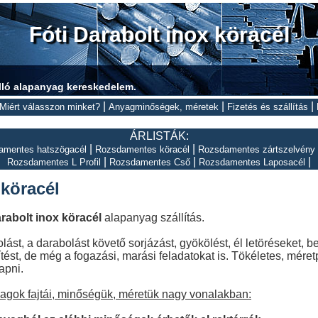
Fóti Darabolt inox köracél
lló alapanyag kereskedelem.
|
|
|
Miért válasszon minket?
Anyagminőségek, méretek
Fizetés és szállítás
ÁRLISTÁK:
|
|
amentes hatszögacél
Rozsdamentes köracél
Rozsdamentes zártszelvény
|
|
|
Rozsdamentes L Profil
Rozsdamentes Cső
Rozsdamentes Laposacél
 köracél
rabolt inox köracél
alapanyag szállítás.
ást, a darabolást követő sorjázást, gyökölést, él letöréseket, 
tést, de még a fogazási, marási feladatokat is. Tökéletes, méret
apni.
yagok fajtái, minőségük, méretük nagy vonalakban: