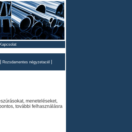
Kapcsolat
|
|
Rozsdamentes négyzetacél
beszúrásokat, meneteléseket,
pontos, további felhasználásra