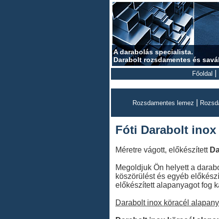
A darabolás specialista.
Darabolt rozsdamentes és savá
|
Főoldal
|
Rozsdamentes lemez
Rozsd
Fóti Darabolt inox
Méretre vágott, előkészített
Da
Megoldjuk Ön helyett a darabol
köszörülést és egyéb előkészí
előkészített alapanyagot fog k
Darabolt inox köracél alapan