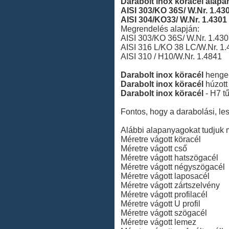
Darabolt inox köracél alapa
AISI 303/KO 36S/ W.Nr. 1.430
AISI 304/KO33/ W.Nr. 1.4301
Megrendelés alapján:
AISI 303/KO 36S/ W.Nr. 1.43
AISI 316 L/KO 38 LC/W.Nr. 1
AISI 310 / H10/W.Nr. 1.4841
Darabolt inox köracél
hengere
Darabolt inox köracél
húzott 
Darabolt inox köracél
- H7 t
Fontos, hogy a darabolási, le
Alábbi alapanyagokat tudjuk m
Méretre vágott köracél
Méretre vágott cső
Méretre vágott hatszögacél
Méretre vágott négyszögacél
Méretre vágott laposacél
Méretre vágott zártszelvény
Méretre vágott profilacél
Méretre vágott U profil
Méretre vágott szögacél
Méretre vágott lemez