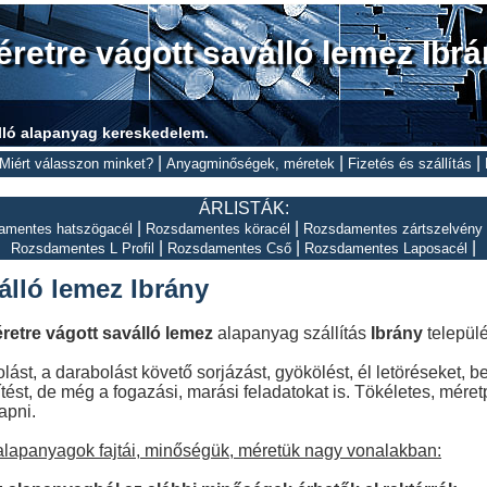
retre vágott saválló lemez Ibr
lló alapanyag kereskedelem.
|
|
|
Miért válasszon minket?
Anyagminőségek, méretek
Fizetés és szállítás
ÁRLISTÁK:
|
|
amentes hatszögacél
Rozsdamentes köracél
Rozsdamentes zártszelvény
|
|
|
Rozsdamentes L Profil
Rozsdamentes Cső
Rozsdamentes Laposacél
álló lemez Ibrány
retre vágott saválló lemez
alapanyag szállítás
Ibrány
települ
ást, a darabolást követő sorjázást, gyökölést, él letöréseket, 
tést, de még a fogazási, marási feladatokat is. Tökéletes, méret
apni.
 alapanyagok fajtái, minőségük, méretük nagy vonalakban: