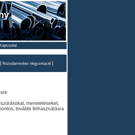
ány
Kapcsolat
|
|
Rozsdamentes négyzetacél
ésre
beszúrásokat, meneteléseket,
pontos, további felhasználásra