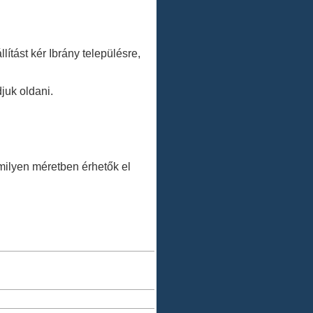
ítást kér Ibrány településre,
juk oldani.
.
ilyen méretben érhetők el