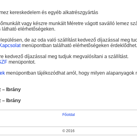
lemez kereskedelem és egyéb alkatrészgyártás
lőmunkált vagy készre munkált Méretre vágott saválló lemez száll
s látható elérhetőségeken.
elepülésen, de az oda való szállítást kedvező díjazással meg tud
Kapcsolat
menüpontban található elérhetőségeken érdeklődhet
e kedvező díjazással meg tudjuk megvalósítani a szállítást.
SZF
menüpontot.
ek
menüpontban tájékozódhat arról, hogy milyen alapanyagok m
 – Ibrány
 – Ibrány
Főoldal
© 2016