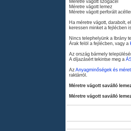
Méretre vágott szögacél
Méretre vágott lemez
Méretre vágott perforált acél
Ha méretre vágott, darabolt, e
keressen minket a fejlécben i
Nincs telephelyünk a Ibrány t
Árak felöl a fejlécben, vagy a
Az ország bármely településér
A díjazásért tekintse meg a
Á
Az
Anyagminőségek és méret
raktárról.
Méretre vágott saválló lemez
Méretre vágott saválló lemez