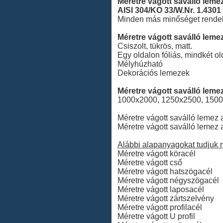
Méretre vágott saválló leme
AISI 304/KO 33/W.Nr. 1.430
Minden más minőséget rendelé
Méretre vágott saválló lemez 
Csiszolt, tükrös, matt.
Egy oldalon fóliás, mindkét olda
Mélyhúzható
Dekorációs lemezek
Méretre vágott saválló lem
1000x2000, 1250x2500, 150
Méretre vágott saválló leme
Méretre vágott saválló lemez
Alábbi alapanyagokat tudjuk m
Méretre vágott köracél
Méretre vágott cső
Méretre vágott hatszögacél
Méretre vágott négyszögacél
Méretre vágott laposacél
Méretre vágott zártszelvény
Méretre vágott profilacél
Méretre vágott U profil