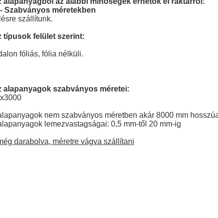
z alapanyagból az alábbi minőségek érhetők el raktárról:
1 - Szabványos méretekben
sre szállítunk.
típusok felület szerint:
lon fóliás, fólia nélküli.
ez alapanyagok szabványos méretei:
0x3000
z alapanyagok nem szabványos méretben akár 8000 mm hosszúak
 alapanyagok lemezvastagságai: 0,5 mm-től 20 mm-ig
ég darabolva, méretre vágva szállítani