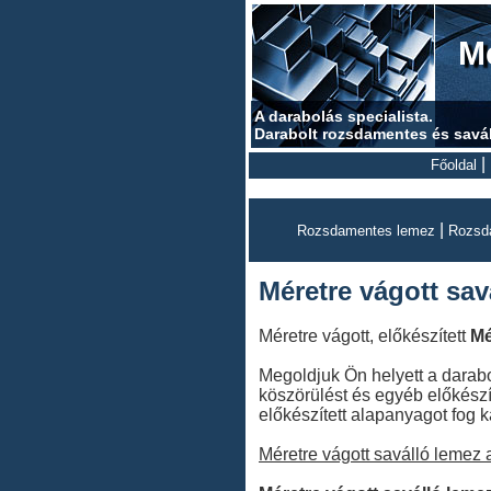
Mé
A darabolás specialista.
Darabolt rozsdamentes és savá
|
Főoldal
|
Rozsdamentes lemez
Rozsd
Méretre vágott sav
Méretre vágott, előkészített
Mé
Megoldjuk Ön helyett a darabol
köszörülést és egyéb előkészí
előkészített alapanyagot fog k
Méretre vágott saválló lemez