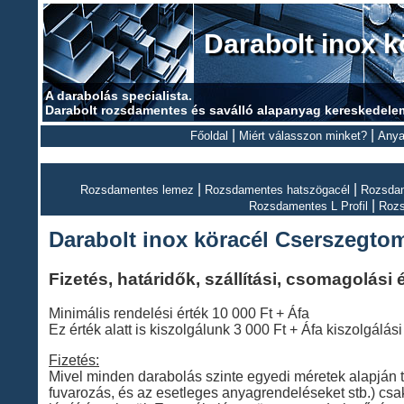
Darabolt inox 
A darabolás specialista.
Darabolt rozsdamentes és saválló alapanyag kereskedele
|
|
Főoldal
Miért válasszon minket?
Anya
|
|
Rozsdamentes lemez
Rozsdamentes hatszögacél
Rozsdam
|
Rozsdamentes L Profil
Roz
Darabolt inox köracél Cserszegto
Fizetés, határidők, szállítási, csomagolási
Minimális rendelési érték 10 000 Ft + Áfa
Ez érték alatt is kiszolgálunk 3 000 Ft + Áfa kiszolgálási 
Fizetés:
Mivel minden darabolás szinte egyedi méretek alapján tör
fuvarozás, és az esetleges anyagrendeléseket stb.) cs