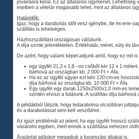
jóváírásra kerül. Ez az általános ügymenet. Lehetőség v
esetben a vételár magasabb lehet, mint az általános ü
Határidők:
Igaz, hogy a darabolás időt vesz igénybe, de mi erre vag
szállítás is lehetséges.
Házhozszállítást országosan vállalunk.
A díja szinte jelentéktelen. Értékhatár, méret, súly és t
De azért, hogy valami képet adjunk arról, hogy ez mit is
egy ügyfél 21,3 x 1,6 –os csőből kér 12 x 1 métert.
bárhová az országban kb. 2 000 Ft + Áfa.
Ha ez az ügyfél ugyan ezt kéri 120 cm-es hosszokb
díja bárhová az országba kb. 10 000 Ft + Áfa.
Egy ügyfél egy darab 1250x2500x1,0 mm-es lemezt
szintén elviszi a futárunk. A szállítás díja bárhová
A példákból látszik, hogy ledarabolva olcsóbban juttatj
és a darabolással sem kell vesződnie.
Az igazi problémát az jelent, ha egy ügyfél hosszú szá
vásárolni egyben, mert ennek a szállítása nehezen old
Árajánlat adáskor megadjuk a fuvarozási díjakat is.