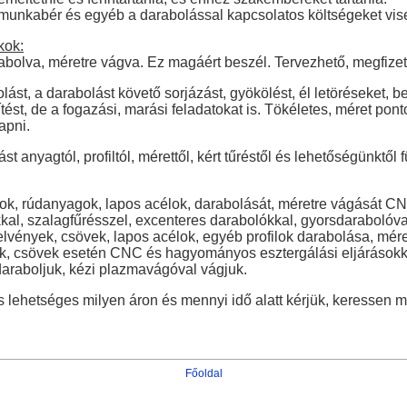
, munkabér és egyéb a darabolással kapcsolatos költségeket vise
kok:
abolva, méretre vágva. Ez magáért beszél. Tervezhető, megfize
ást, a darabolást követő sorjázást, gyökölést, él letöréseket, 
ést, de a fogazási, marási feladatokat is. Tökéletes, méret pont
apni.
 anyagtól, profiltól, mérettől, kért tűréstől és lehetőségünktől f
k, rúdanyagok, lapos acélok, darabolását, méretre vágását CN
l, szalagfűrésszel, excenteres darabolókkal, gyorsdarabolóva
lvények, csövek, lapos acélok, egyéb profilok darabolása, mére
ik, csövek esetén CNC és hagyományos esztergálási eljárásokk
daraboljuk, kézi plazmavágóval vágjuk.
s lehetséges milyen áron és mennyi idő alatt kérjük, keressen m
Főoldal