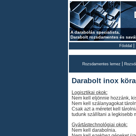
A darabolás specialista.
Darabolt rozsdamentes és savá
|
Főoldal
|
Rozsdamentes lemez
Rozsd
Darabolt inox köra
Logisztikai okok:
Nem kell eljönnie hozzánk, ki
Nem kell szálanyagokat tároln
Csak azt a méretet kell tároln
tudunk szállítani a legkisebb
Gyártástechnológiai okok:
Nem kell darabolnia.
Nem kell ezekhez gépeket üze