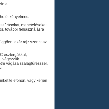
lnie.
thető, kényelmes.
beszúrásokat, meneteléseket,
os, további felhasználásra
üggően, akár rajz szerint az
C esztergákkal,
l végezzük.
tre vágása szalagfűrésszel,
al.
inket telefonon, vagy kérjen