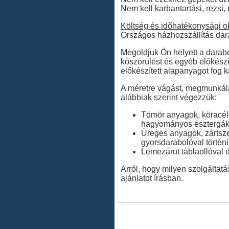
Nem kell karbantartási, rezsi
Költség és időhatékonysági o
Országos házhozszállítás dar
Megoldjuk Ön helyett a darabol
köszörülést és egyéb előkészít
előkészített alapanyagot fog k
A méretre vágást, megmunkálást
alábbiak szerint végezzük:
Tömör anyagok, köracélo
hagyományos esztergákka
Üreges anyagok, zártsze
gyorsdarabolóval történ
Lemezárut táblaollóval 
Arról, hogy milyen szolgáltatá
ajánlatot írásban.