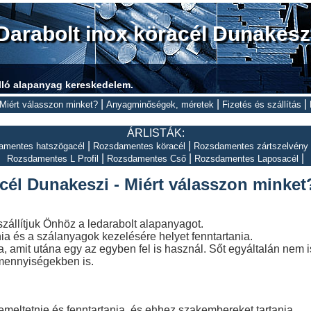
Darabolt inox köracél Dunakesz
lló alapanyag kereskedelem.
|
|
|
Miért válasszon minket?
Anyagminőségek, méretek
Fizetés és szállítás
ÁRLISTÁK:
|
|
amentes hatszögacél
Rozsdamentes köracél
Rozsdamentes zártszelvény
|
|
|
Rozsdamentes L Profil
Rozsdamentes Cső
Rozsdamentes Laposacél
cél Dunakeszi - Miért válasszon minket
szállítjuk Önhöz a ledarabolt alapanyagot.
ia és a szálanyagok kezelésére helyet fenntartania.
ia, amit utána egy az egyben fel is használ. Sőt egyáltalán nem i
 mennyiségekben is.
meltetnie és fenntartania, és ehhez szakembereket tartania.