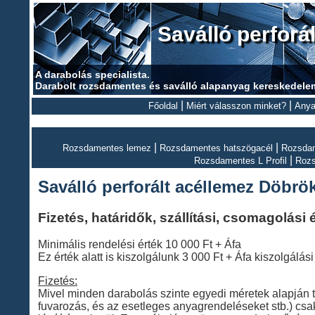
Saválló perforá
A darabolás specialista.
Darabolt rozsdamentes és saválló alapanyag kereskedele
|
|
Főoldal
Miért válasszon minket?
Anya
|
|
Rozsdamentes lemez
Rozsdamentes hatszögacél
Rozsdam
|
Rozsdamentes L Profil
Roz
Saválló perforált acéllemez Döbrö
Fizetés, határidők, szállítási, csomagolási
Minimális rendelési érték 10 000 Ft + Áfa
Ez érték alatt is kiszolgálunk 3 000 Ft + Áfa kiszolgálási 
Fizetés:
Mivel minden darabolás szinte egyedi méretek alapján tör
fuvarozás, és az esetleges anyagrendeléseket stb.) cs