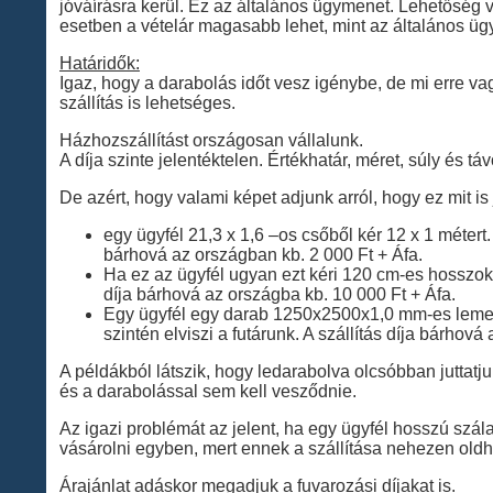
jóváírásra kerül. Ez az általános ügymenet. Lehetőség v
esetben a vételár magasabb lehet, mint az általános ü
Határidők:
Igaz, hogy a darabolás időt vesz igénybe, de mi erre vag
szállítás is lehetséges.
Házhozszállítást országosan vállalunk.
A díja szinte jelentéktelen. Értékhatár, méret, súly és t
De azért, hogy valami képet adjunk arról, hogy ez mit is
egy ügyfél 21,3 x 1,6 –os csőből kér 12 x 1 métert.
bárhová az országban kb. 2 000 Ft + Áfa.
Ha ez az ügyfél ugyan ezt kéri 120 cm-es hosszokb
díja bárhová az országba kb. 10 000 Ft + Áfa.
Egy ügyfél egy darab 1250x2500x1,0 mm-es lemezt
szintén elviszi a futárunk. A szállítás díja bárhová
A példákból látszik, hogy ledarabolva olcsóbban juttatj
és a darabolással sem kell vesződnie.
Az igazi problémát az jelent, ha egy ügyfél hosszú szá
vásárolni egyben, mert ennek a szállítása nehezen old
Árajánlat adáskor megadjuk a fuvarozási díjakat is.